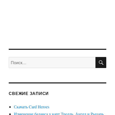
ПО
Искать:
СВЕЖИЕ ЗАПИСИ
Скачать Card Heroes
Изменение баланса у карт Тролль, Ангел и Рыцарь