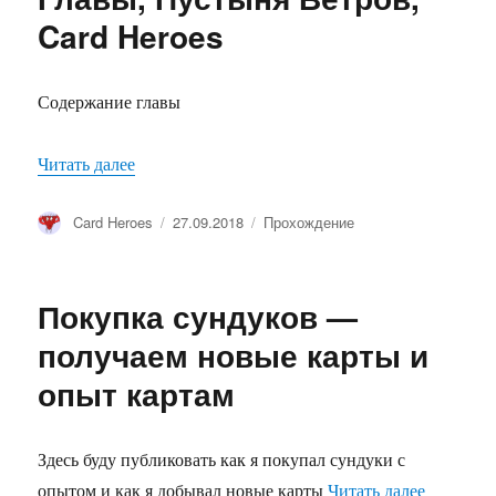
Card Heroes
Содержание главы
Читать далее
«Видео прохождение 6 Главы, Пустыня Ветров,
Автор
Card Heroes
Опубликовано
27.09.2018
Рубрики
Прохождение
Покупка сундуков —
получаем новые карты и
опыт картам
Здесь буду публиковать как я покупал сундуки с
опытом и как я добывал новые карты
Читать далее
«Покупка