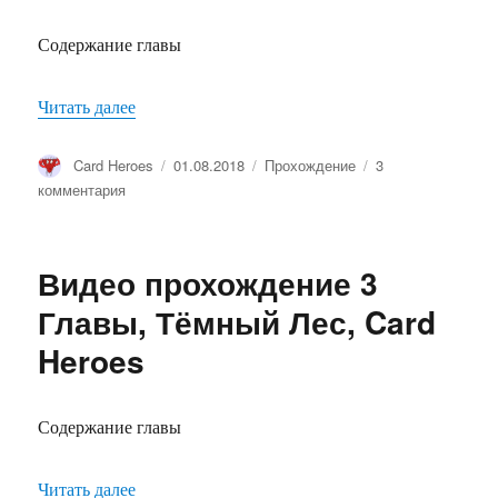
Содержание главы
Читать далее
«Видео прохождение 4 Главы, Покинутые Земл
Автор
Card Heroes
Опубликовано
01.08.2018
Рубрики
Прохождение
3
комментария
к
записи
Видео
прохождение
Видео прохождение 3
4
Главы,
Главы, Тёмный Лес, Card
Покинутые
Heroes
Земли,
Card
Heroes
Содержание главы
Читать далее
«Видео прохождение 3 Главы, Тёмный Лес, Car