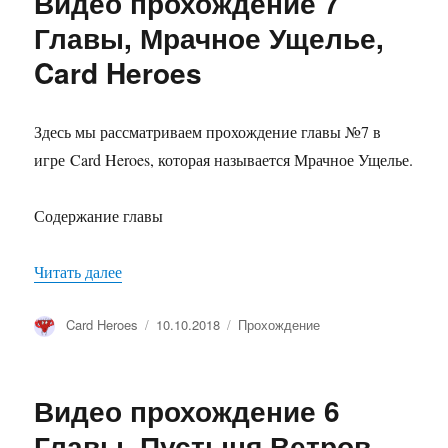
Видео прохождение 7
Главы, Мрачное Ущелье,
Card Heroes
Здесь мы рассматриваем прохождение главы №7 в
игре Card Heroes, которая называется Мрачное Ущелье.
Содержание главы
Читать далее
«Видео прохождение 7 Главы, Мрачное Ущелье,
Автор
Card Heroes
Опубликовано
10.10.2018
Рубрики
Прохождение
Видео прохождение 6
Главы, Пустыня Ветров,