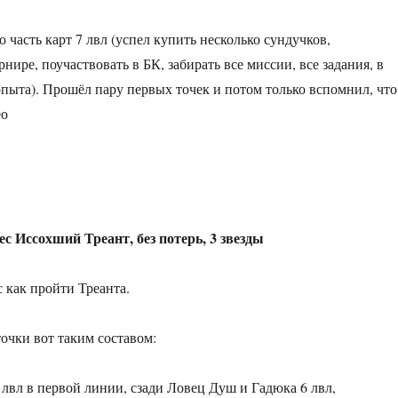
о часть карт 7 лвл (успел купить несколько сундучков,
рнире, поучаствовать в БК, забирать все миссии, все задания, в
опыта). Прошёл пару первых точек и потом только вспомнил, что
ео
с Иссохший Треант, без потерь, 3 звезды
 как пройти Треанта.
очки вот таким составом:
 лвл в первой линии, сзади Ловец Душ и Гадюка 6 лвл,