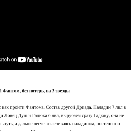
Фантом, без потерь, на 3 звезды
 как пройти Фантома. Состав другой Дриада, Паладин 7 лвл в
ди Ловец Душ и Гадюка 6 лвл, вырубаем сразу Гадюку, она не
льнуть, а дальше легче, отлечиваясь паладином, постепенно