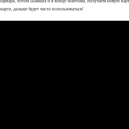
Варвара, потом Шамана и в конце Фантома, получаем новую кар
карта, дальше будет часто использоваться!